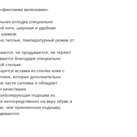
 «финскими валенками».
льная колодка специально
ой ноги, широкая и удобная
х шажков;
ьно теплые, температурный режим от
чкаются, не продуваются, не теряют
евается благодаря специально
ой стельке;
зуется вставка из спилка кожи с
тием, которая дополнительно
е части сапожка и обладает
и качествами.
плоизолирующая подошва из
я непосредственно на верх обуви и
ше, чем приклеенная подошва;
адеваются.