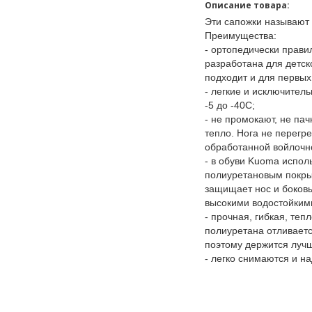
Описание товара:
Эти сапожки называют
Преимущества:
- ортопедически прави
разработана для детск
подходит и для первы
- легкие и исключител
-5 до -40С;
- не промокают, не па
тепло. Нога не перегр
обработанной войлочн
- в обуви Kuoma исполь
полиуретановым покры
защищает нос и боковы
высокими водостойким
- прочная, гибкая, те
полиуретана отливаетс
поэтому держится луч
- легко снимаются и н