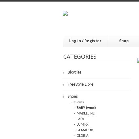
Log in / Register
Shop
CATEGORIES
Bicycles
FrееStylе Librе
Shoes
Kuoma
BABY (wool)
MADELEINE
LADY
LUMIKKI
GLAMOUR
GLORIA