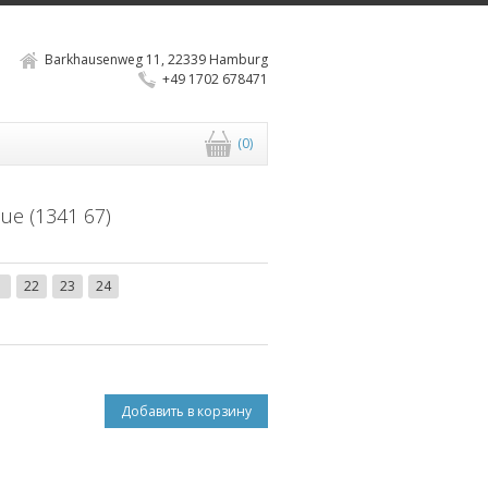
Barkhausenweg 11, 22339 Hamburg
+49 1702 678471
Корзина
(0)
ue (1341 67)
1
22
23
24
Добавить в корзину