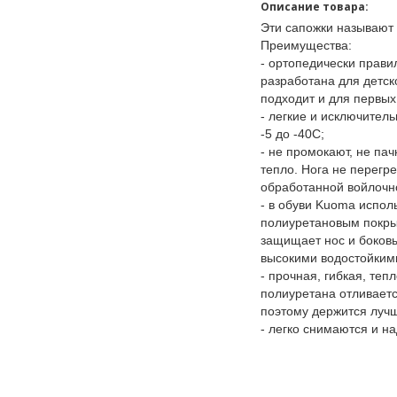
Описание товара:
Эти сапожки называют
Преимущества:
- ортопедически прави
разработана для детск
подходит и для первы
- легкие и исключител
-5 до -40С;
- не промокают, не па
тепло. Нога не перегр
обработанной войлочн
- в обуви Kuoma исполь
полиуретановым покры
защищает нос и боковы
высокими водостойким
- прочная, гибкая, те
полиуретана отливаетс
поэтому держится луч
- легко снимаются и н