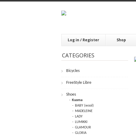
Log in / Register
Shop
CATEGORIES
Bicycles
FrееStylе Librе
Shoes
Kuoma
BABY (wool)
MADELEINE
LADY
LUMIKKI
GLAMOUR
GLORIA