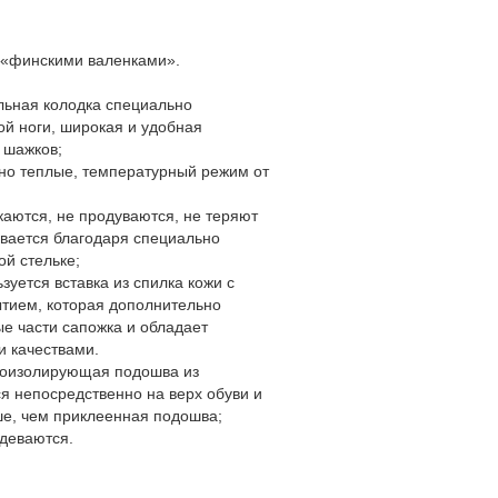
 «финскими валенками».
льная колодка специально
ой ноги, широкая и удобная
х шажков;
ьно теплые, температурный режим от
чкаются, не продуваются, не теряют
евается благодаря специально
ой стельке;
зуется вставка из спилка кожи с
тием, которая дополнительно
е части сапожка и обладает
и качествами.
плоизолирующая подошва из
я непосредственно на верх обуви и
ше, чем приклеенная подошва;
адеваются.