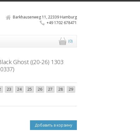
Barkhausenweg 11, 22339 Hamburg
+49 1702 678471
Корзина
(0)
lack Ghost ((20-26) 1303
 0337)
2
23
24
25
26
27
28
29
Добавить в корзину