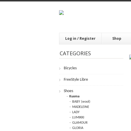
Log in / Register
Shop
CATEGORIES
Bicycles
FrееStylе Librе
Shoes
Kuoma
BABY (wool)
MADELEINE
LADY
LUMIKKI
GLAMOUR
GLORIA