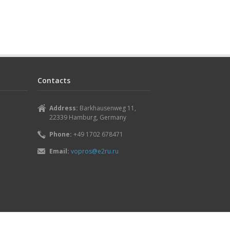
Contacts
Address:
Barkhausenweg 11,
22339 Hamburg, Germany
Phone:
+49 1702 678471
Email:
vopros@e2ru.ru