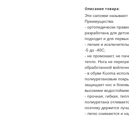
Описание товара:
Эти сапожки называют
Преимущества:
- ортопедически прави
разработана для детск
подходит и для первы
- легкие и исключител
-5 до -40С;
- не промокают, не па
тепло. Нога не перегр
обработанной войлочн
- в обуви Kuoma исполь
полиуретановым покры
защищает нос и боковы
высокими водостойким
- прочная, гибкая, те
полиуретана отливаетс
поэтому держится луч
- легко снимаются и н